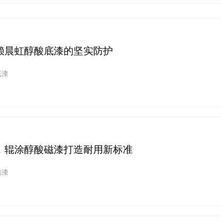
赖晨虹醇酸底漆的坚实防护
底漆
，辊涂醇酸磁漆打造耐用新标准
磁漆