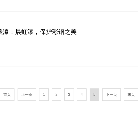
酸漆：晨虹漆，保护彩钢之美
首页
上一页
1
2
3
4
5
下一页
末页